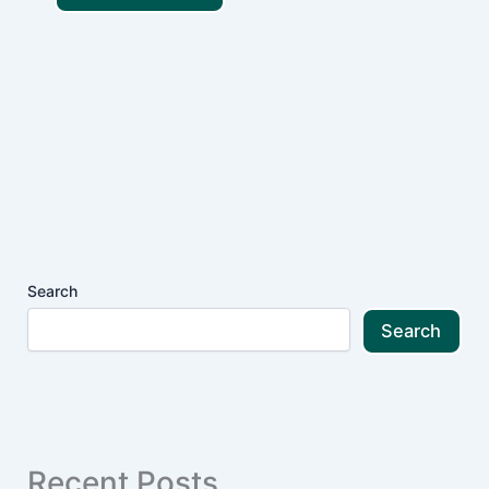
Search
Search
Recent Posts